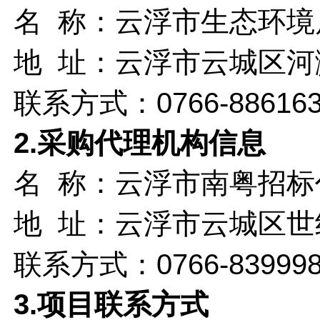
名 称：
云浮市生态环境
地 址：
云浮市云城区河
联系方式：
0766-88616
2.采购代理机构信息
名 称：
云浮市南粤招标
地 址：
云浮市云城区世
联系方式：
0766-83999
3.项目联系方式