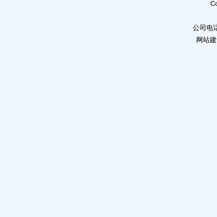
C
公司电话：
网站建