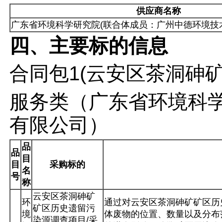
供应商名称
广东省环境科学研究院(联合体成员：广州中德环境技
四、主要标的信息
合同包1(云安区茶洞砷
服务类（广东省环境科
有限公司）
品
品
目
目
采购标的
名
号
称
云安区茶洞砷矿
环
通过对云安区茶洞砷矿矿区历
矿区历史遗留污
境
体废物的位置、数量以及分布
染源调查项目/采