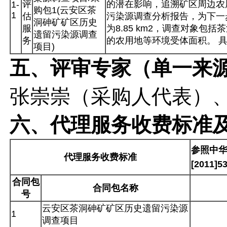
评
的潜在影响，追溯矿区周边农
1-
购包1(云安区茶
1
估
污染源调查分析报告，为下一
洞砷矿矿区历史
服
为8.85 km2，调查对象
遗留污染源调查
务
的农用地等环境受体面积。 
项目)
五、评审专家（单一来
张崇崇（采购人代表）
六、代理服务收费标准
参照中华
代理服务收费标准
[2011
合同包
合同包名称
号
云安区茶洞砷矿矿区历史遗留污染源
1
调查项目