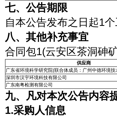
七、公告期限
自本公告发布之日起
1
个
八、其他补充事宜
合同包1(云安区茶洞砷
供应商
广东省环境科学研究院(联合体成员：广州中德环境技
深圳市汉宇环境科技有限公司
广东南粤检测有限公司
九、凡对本次公告内容
1.采购人信息